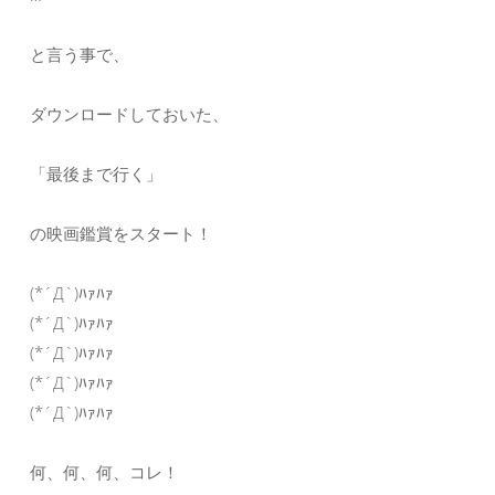
と言う事で、
ダウンロードしておいた、
「最後まで行く」
の映画鑑賞をスタート！
(*´Д`)ﾊｧﾊｧ
(*´Д`)ﾊｧﾊｧ
(*´Д`)ﾊｧﾊｧ
(*´Д`)ﾊｧﾊｧ
(*´Д`)ﾊｧﾊｧ
何、何、何、コレ！