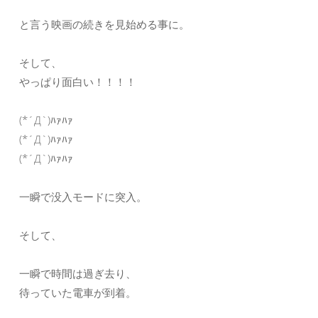
と言う映画の続きを見始める事に。
そして、
やっぱり面白い！！！！
(*´Д`)ﾊｧﾊｧ
(*´Д`)ﾊｧﾊｧ
(*´Д`)ﾊｧﾊｧ
一瞬で没入モードに突入。
そして、
一瞬で時間は過ぎ去り、
待っていた電車が到着。