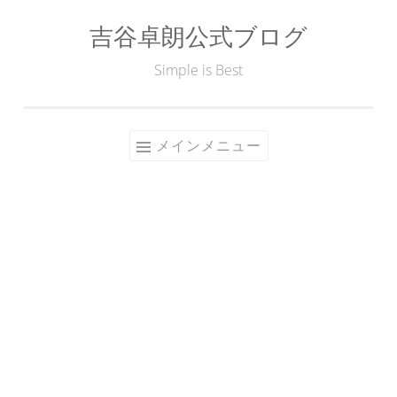
吉谷卓朗公式ブログ
コ
ン
Simple is Best
テ
ン
ツ
メインメニュー
へ
ス
キ
ッ
プ