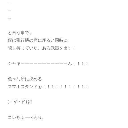
…
…
…
と言う事で、
僕は飛行機の席に座ると同時に
隠し持っていた、ある武器を出す！
シャキーーーーーーーーーーーん！！！！
色々な所に挟める
スマホスタンドぉ！！！！！！！！！！！
(・∀・)ｲｲﾈ!!
コレちょーべんり。