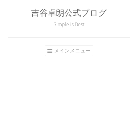
吉谷卓朗公式ブログ
コ
ン
Simple is Best
テ
ン
ツ
メインメニュー
へ
ス
キ
ッ
プ