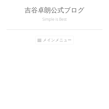
吉谷卓朗公式ブログ
コ
ン
Simple is Best
テ
ン
ツ
メインメニュー
へ
ス
キ
ッ
プ