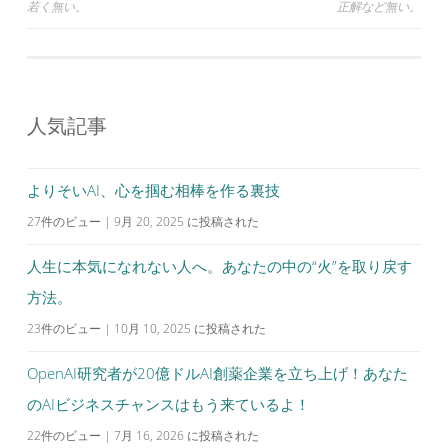
投
若く無い。
正解など無い。
稿
ナ
ビ
人気記事
ゲ
ー
シ
よりそいAI、心を掴む相棒を作る裏技
ョ
27件のビュー
|
9月 20, 2025 に投稿された
ン
人生に本気になれない人へ。あなたの中の“火”を取り戻す
方法。
23件のビュー
|
10月 10, 2025 に投稿された
OpenAI研究者が20億ドルAI創薬企業を立ち上げ！あなた
のAIビジネスチャンスはもう来ているよ！
22件のビュー
|
7月 16, 2026 に投稿された