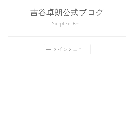
吉谷卓朗公式ブログ
コ
ン
Simple is Best
テ
ン
ツ
メインメニュー
へ
ス
キ
ッ
プ