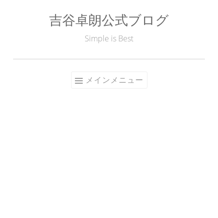
吉谷卓朗公式ブログ
コ
ン
Simple is Best
テ
ン
ツ
メインメニュー
へ
ス
キ
ッ
プ