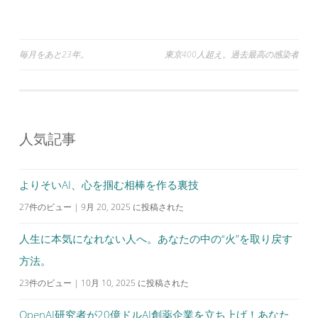
投
毎月をあと23年。
東京400人超え。過去最高の感染者
稿
ナ
ビ
人気記事
ゲ
ー
シ
よりそいAI、心を掴む相棒を作る裏技
ョ
27件のビュー
|
9月 20, 2025 に投稿された
ン
人生に本気になれない人へ。あなたの中の“火”を取り戻す
方法。
23件のビュー
|
10月 10, 2025 に投稿された
OpenAI研究者が20億ドルAI創薬企業を立ち上げ！あなた