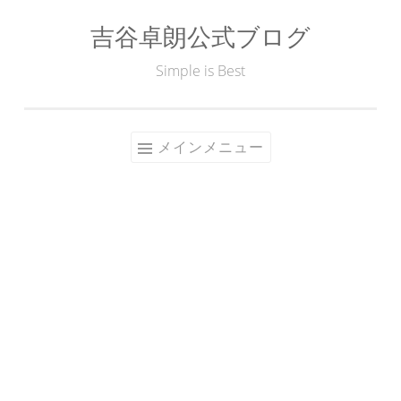
吉谷卓朗公式ブログ
コ
ン
Simple is Best
テ
ン
ツ
メインメニュー
へ
ス
キ
ッ
プ