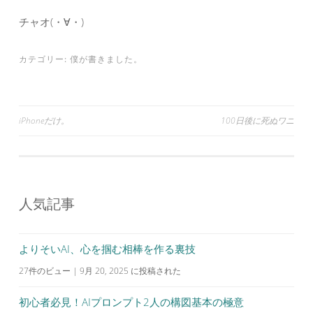
チャオ(・∀・)
カテゴリー:
僕が書きました。
投
iPhoneだけ。
100日後に死ぬワニ
稿
ナ
ビ
人気記事
ゲ
ー
シ
よりそいAI、心を掴む相棒を作る裏技
ョ
27件のビュー
|
9月 20, 2025 に投稿された
ン
初心者必見！AIプロンプト2人の構図基本の極意