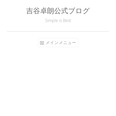
吉谷卓朗公式ブログ
コ
ン
Simple is Best
テ
ン
ツ
メインメニュー
へ
ス
キ
ッ
プ