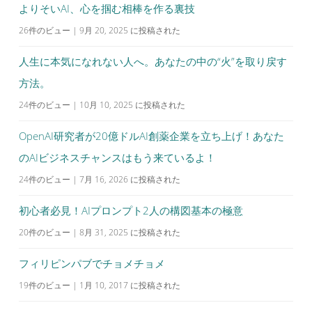
シ
よりそいAI、心を掴む相棒を作る裏技
ョ
26件のビュー
|
9月 20, 2025 に投稿された
ン
人生に本気になれない人へ。あなたの中の“火”を取り戻す
方法。
24件のビュー
|
10月 10, 2025 に投稿された
OpenAI研究者が20億ドルAI創薬企業を立ち上げ！あなた
のAIビジネスチャンスはもう来ているよ！
24件のビュー
|
7月 16, 2026 に投稿された
初心者必見！AIプロンプト2人の構図基本の極意
20件のビュー
|
8月 31, 2025 に投稿された
フィリピンパブでチョメチョメ
19件のビュー
|
1月 10, 2017 に投稿された