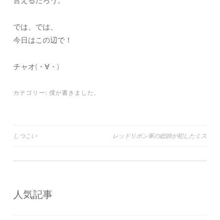
言えるだろう。
では、では、
今日はこの辺で！
チャオ(・∀・)
カテゴリー:
僕が書きました。
投
しつこい
レッドリボン軍の総帥が犯したミス
稿
ナ
ビ
人気記事
ゲ
ー