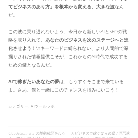
てビジネスのあり方」を根本から変える、大きな波
なん
だ。
この波に乗り遅れないよう、今日から新しいAIとSEOの戦
略を取り入れて、
あなたのビジネスを次のステージへと進
化させよう！
\nキーワードに縛られない、より人間的で深
掘りされた情報提供こそが、これからのAI時代で成功する
ための鍵となるんだ。
AIで稼ぎたいあなたの夢
は、もうすぐそこまで来ている
よ。さあ、僕と一緒にこのチャンスを掴みにいこう！
カテゴリー:
AIツールラボ
投
Claude Sonnet 5 の性能検証をした
AIビジネスで稼ぐなら必見！専門家