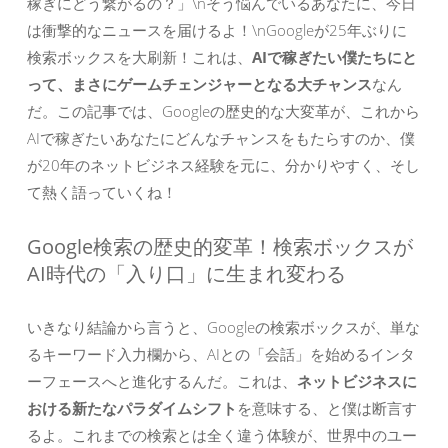
稼ぎにどう繋がるの？」\nそう悩んでいるあなたに、今日
は衝撃的なニュースを届けるよ！\nGoogleが25年ぶりに
検索ボックスを大刷新！これは、
AIで稼ぎたい僕たちにと
って、まさにゲームチェンジャーとなる大チャンス
なん
だ。この記事では、Googleの歴史的な大変革が、これから
AIで稼ぎたいあなたにどんなチャンスをもたらすのか、僕
が20年のネットビジネス経験を元に、分かりやすく、そし
て熱く語っていくね！
Google検索の歴史的変革！検索ボックスが
AI時代の「入り口」に生まれ変わる
いきなり結論から言うと、Googleの検索ボックスが、単な
るキーワード入力欄から、AIとの「会話」を始めるインタ
ーフェースへと進化するんだ。これは、
ネットビジネスに
おける新たなパラダイムシフト
を意味する、と僕は断言す
るよ。これまでの検索とは全く違う体験が、世界中のユー