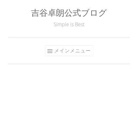
吉谷卓朗公式ブログ
コ
ン
Simple is Best
テ
ン
ツ
メインメニュー
へ
ス
キ
ッ
プ