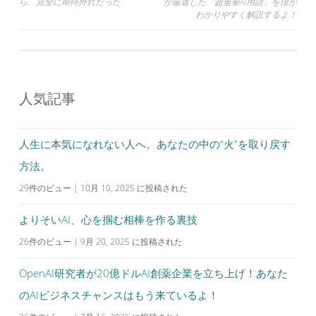
ら、完全に期待外れだった
が厳選した「超重要AI用語」を僕が
稿
わかりやすく解説するよ！
ナ
ビ
ゲ
ー
人気記事
シ
ョ
人生に本気になれない人へ。あなたの中の“火”を取り戻す
ン
方法。
29件のビュー
|
10月 10, 2025 に投稿された
よりそいAI、心を掴む相棒を作る裏技
26件のビュー
|
9月 20, 2025 に投稿された
OpenAI研究者が20億ドルAI創薬企業を立ち上げ！あなた
のAIビジネスチャンスはもう来ているよ！