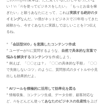
い！\n「AIを使ってビジネスをしたい」「もっとお金を稼
ぎたい」と願うあなたにとって、これは
実践する絶好のタ
イミング
なんだ。\n僕がネットビジネスで20年培ってきた
経験から、今すぐあなたに実践してほしいことを3つ伝え
るね。
*
「会話型SEO」を意識したコンテンツ作成
* ユーザーがAIに質問するような、
自然で具体的な言葉で
悩みを解決するコンテンツ
を作成しよう。
* 例えば、「〇〇とは？」「〇〇の具体的な手順」「〇〇
で失敗しないコツ」のように、質問形式のタイトルや小見
出しも効果的だよ。
*
AIツールを積極的に活用して効率化を図る
* 情報収集、コンテンツ生成、データ分析、顧客対応な
ど、AIをどんどん使って
あなたのビジネスの生産性
を上げ