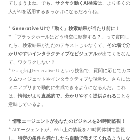
てしまうよね。でも、
サクサク動くAI検索
は、より多くの
人がAIを活用するきっかけになるだろうね。
*
Generative UIで「動く」検索結果が当たり前に！
* 「ブラックホールはどう時空に影響する？」って質問し
たら、検索結果がただのテキストじゃなくて、
その場で分
かりやすいインタラクティブなビジュアル
が出てくるなん
て、ワクワクしない？
* GoogleはGenerative UIという技術で、質問に応じてカス
タムウィジェットやインタラクティブな視覚化、さらには
ミニアプリまで動的に生成できるようになるんだ。これ
は、
情報がより直感的で、分かりやすく提供される
ことを
意味しているよ。
*
情報エージェントがあなたのビジネスを24時間監視！
* AIエージェントが、Web上の情報を24時間体制で監視
し、
特定の条件を満たしたら自動で教えてくれる
ようにな