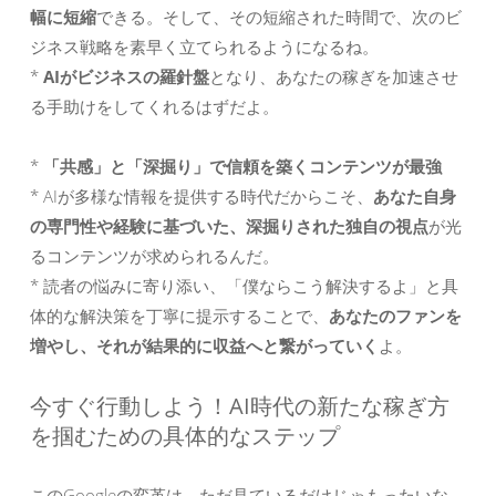
幅に短縮
できる。そして、その短縮された時間で、次のビ
ジネス戦略を素早く立てられるようになるね。
*
AIがビジネスの羅針盤
となり、あなたの稼ぎを加速させ
る手助けをしてくれるはずだよ。
*
「共感」と「深掘り」で信頼を築くコンテンツが最強
* AIが多様な情報を提供する時代だからこそ、
あなた自身
の専門性や経験に基づいた、深掘りされた独自の視点
が光
るコンテンツが求められるんだ。
* 読者の悩みに寄り添い、「僕ならこう解決するよ」と具
体的な解決策を丁寧に提示することで、
あなたのファンを
増やし、それが結果的に収益へと繋がっていく
よ。
今すぐ行動しよう！AI時代の新たな稼ぎ方
を掴むための具体的なステップ
このGoogleの変革は、ただ見ているだけじゃもったいな