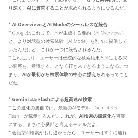
り深く」AIに質問すること
が求められるようになるんだ。
*
AI OverviewsとAI Modeのシームレスな統合
* Googleはこれまで、AIが生成する要約（AI Overviews）
と、より対話型の検索体験（AI Mode）を別々に提供して
いたんだけど、これが一つに統合されるんだ。
* これにより、ユーザーは伝統的な検索結果とAIによる深
い洞察を、意識することなく行き来できるようになる。つ
まり、
AIが最初から検索体験の中心に据えられる
ってこと
だね。
*
Gemini 3.5 Flashによる超高速AI検索
* この進化の裏側では、最新のAIモデル「Gemini 3.5
Flash」が稼働するんだ。これが、
AI検索の爆速化
を可能
にする、まさに心臓部と言えるモデルだよ。
* 会話型AI検索がもし遅かったら、ユーザーはすぐに離れ