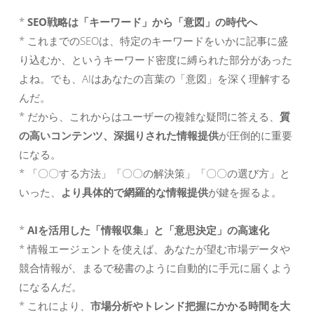
*
SEO戦略は「キーワード」から「意図」の時代へ
* これまでのSEOは、特定のキーワードをいかに記事に盛
り込むか、というキーワード密度に縛られた部分があった
よね。でも、AIはあなたの言葉の「意図」を深く理解する
んだ。
* だから、これからはユーザーの複雑な疑問に答える、
質
の高いコンテンツ、深掘りされた情報提供
が圧倒的に重要
になる。
* 「〇〇する方法」「〇〇の解決策」「〇〇の選び方」と
いった、
より具体的で網羅的な情報提供
が鍵を握るよ。
*
AIを活用した「情報収集」と「意思決定」の高速化
* 情報エージェントを使えば、あなたが望む市場データや
競合情報が、まるで秘書のように自動的に手元に届くよう
になるんだ。
* これにより、
市場分析やトレンド把握にかかる時間を大