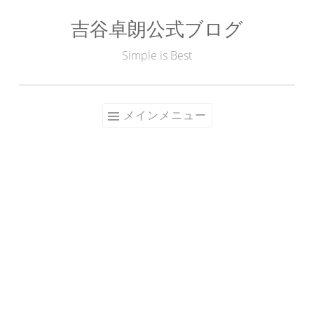
吉谷卓朗公式ブログ
コ
ン
Simple is Best
テ
ン
ツ
メインメニュー
へ
ス
キ
ッ
プ