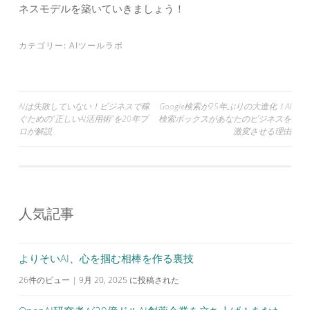
ネスモデルを築いていきましょう！
カテゴリー:
AIツールラボ
投
AIは失敗していない！ビジネスで稼
Google検索が25年ぶりの大進化！AI
ぐための”正しいAI活用術”を20年プ
検索ボックスがあなたのビジネスを
稿
ロが解説
激変させる理由
ナ
ビ
ゲ
ー
人気記事
シ
ョ
よりそいAI、心を掴む相棒を作る裏技
ン
26件のビュー
|
9月 20, 2025 に投稿された