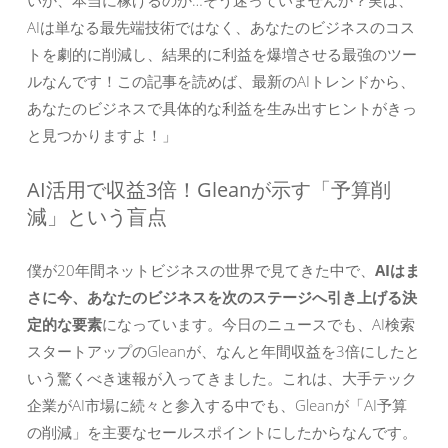
いか、本当に稼げるのか…そう迷っていませんか？実は、
AIは単なる最先端技術ではなく、あなたのビジネスのコス
トを劇的に削減し、結果的に利益を爆増させる最強のツー
ルなんです！この記事を読めば、最新のAIトレンドから、
あなたのビジネスで具体的な利益を生み出すヒントがきっ
と見つかりますよ！」
AI活用で収益3倍！Gleanが示す「予算削
減」という盲点
僕が20年間ネットビジネスの世界で見てきた中で、
AIはま
さに今、あなたのビジネスを次のステージへ引き上げる決
定的な要素
になっています。今日のニュースでも、AI検索
スタートアップのGleanが、なんと年間収益を3倍にしたと
いう驚くべき速報が入ってきました。これは、大手テック
企業がAI市場に続々と参入する中でも、Gleanが「AI予算
の削減」を主要なセールスポイントにしたからなんです。