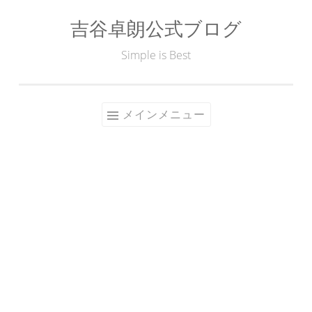
吉谷卓朗公式ブログ
コ
ン
Simple is Best
テ
ン
ツ
メインメニュー
へ
ス
キ
ッ
プ