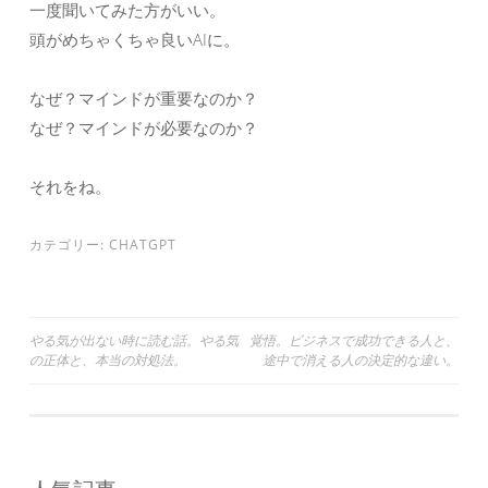
一度聞いてみた方がいい。
頭がめちゃくちゃ良いAIに。
なぜ？マインドが重要なのか？
なぜ？マインドが必要なのか？
それをね。
カテゴリー:
CHATGPT
投
やる気が出ない時に読む話。やる気
覚悟。ビジネスで成功できる人と、
の正体と、本当の対処法。
途中で消える人の決定的な違い。
稿
ナ
ビ
ゲ