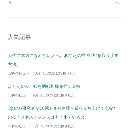
る。
た！
稿
ナ
ビ
ゲ
人気記事
ー
シ
人生に本気になれない人へ。あなたの中の“火”を取り戻す
ョ
方法。
ン
29件のビュー
|
10月 10, 2025 に投稿された
よりそいAI、心を掴む相棒を作る裏技
26件のビュー
|
9月 20, 2025 に投稿された
OpenAI研究者が20億ドルAI創薬企業を立ち上げ！あなた
のAIビジネスチャンスはもう来ているよ！
26件のビュー
|
7月 16, 2026 に投稿された