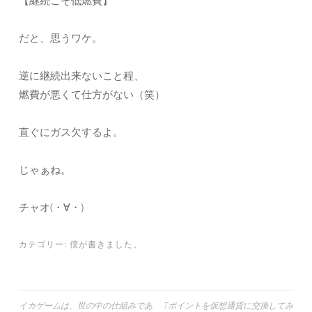
【継続こそ低燃費】
だと、思うワケ。
逆に継続出来ないこと程、
燃費が悪くて仕方がない（笑）
直ぐにガス欠するよ。
じゃぁね。
チャオ(・∀・)
カテゴリー:
僕が書きました。
投
イカゲームは、世の中の仕組みであ
Tポイントを仮想通貨に交換してみ