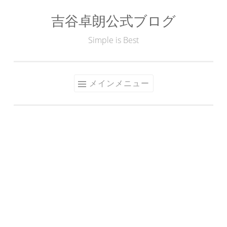
吉谷卓朗公式ブログ
コ
ン
Simple is Best
テ
ン
ツ
メインメニュー
へ
ス
キ
ッ
プ