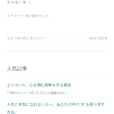
チャオ(・∀・)
カテゴリー:
僕が書きました。
投
なぜ？成功者は1割なのか？
成功の再定義
稿
ナ
ビ
人気記事
ゲ
ー
シ
よりそいAI、心を掴む相棒を作る裏技
ョ
27件のビュー
|
9月 20, 2025 に投稿された
ン
人生に本気になれない人へ。あなたの中の“火”を取り戻す
方法。