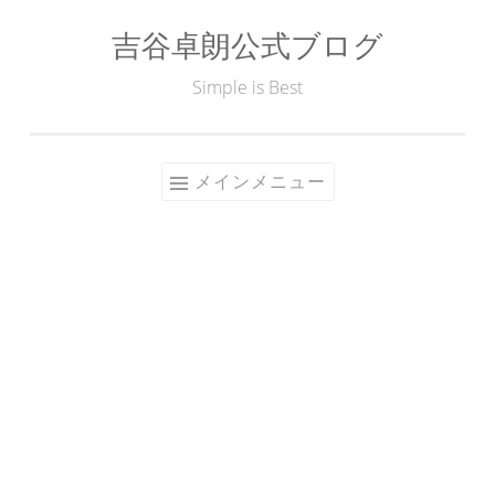
吉谷卓朗公式ブログ
コ
ン
Simple is Best
テ
ン
ツ
メインメニュー
へ
ス
キ
ッ
プ