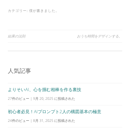
カテゴリー:
僕が書きました。
投
結果の法則
おうち時間をデザインする。
稿
ナ
ビ
人気記事
ゲ
ー
シ
よりそいAI、心を掴む相棒を作る裏技
ョ
27件のビュー
|
9月 20, 2025 に投稿された
ン
初心者必見！AIプロンプト2人の構図基本の極意
24件のビュー
|
8月 31, 2025 に投稿された