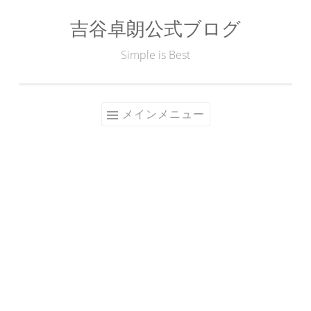
吉谷卓朗公式ブログ
コ
ン
Simple is Best
テ
ン
ツ
メインメニュー
へ
ス
キ
ッ
プ